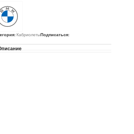
егория:
Кабриолеты
Подписаться:
Описание