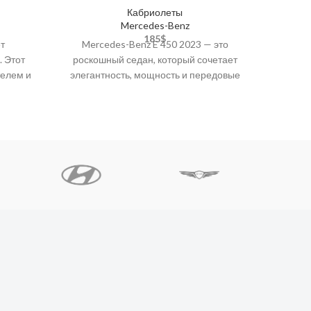
Кабриолеты
Mercedes-Benz
185
$
т
Mercedes-Benz E 450 2023 — это
Merc
 Этот
роскошный седан, который сочетает
стильн
елем и
элегантность, мощность и передовые
который
дарит
технологии. Оснащённый 3.0-
и спор
ениях
литровым рядным турбированным
двигателем