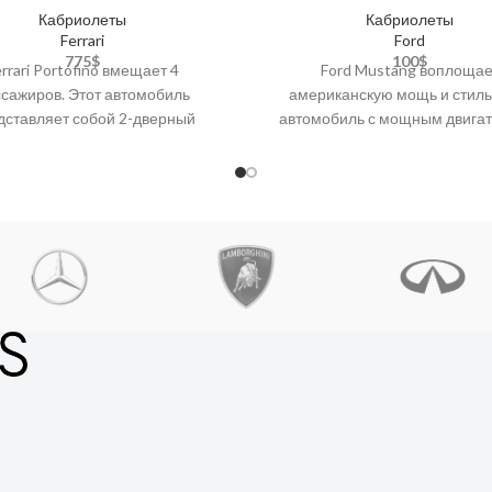
Кабриолеты
Кабриолеты
Ferrari
Ford
775
$
100
$
errari Portofino вмещает 4
Ford Mustang воплощае
сажиров. Этот автомобиль
американскую мощь и стиль.
дставляет собой 2-дверный
автомобиль с мощным двигат
кошный автомобиль с Apple
легендарным дизайном по
/Android Auto, задней камерой,
адреналин в ваших приключ
мат-контролем, Bluetooth,