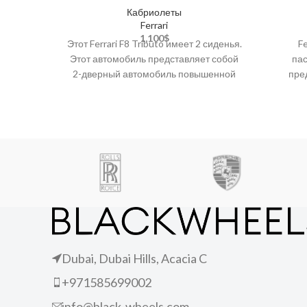
Кабриолеты
Ferrari
1,100
$
Этот Ferrari F8 Tributo имеет 2 сиденья.
F
Этот автомобиль представляет собой
пас
2-дверный автомобиль повышенной
пре
комфортности с такими
рос
характеристиками, как кожаные
Carplay
кли
Dubai, Dubai Hills, Acacia C
+971585699002
info@black-wheels.com