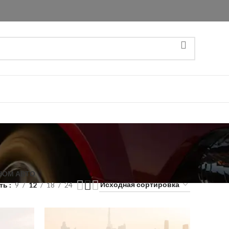
НОМ АВТО
ать
9
12
18
24