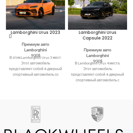
Lamborghini Urus 2023
Lamborghini Urus
Capsule 2022
Премиум авто
Lamborghini
Премиум авто
900
$
Lamborghini
В этом Lamborghini Urus 5 мест.
900
$
Этот автомобиль
В Lamborghini Urus 4 места.
представляет собой 4-дверный
Этот автомобиль
спортивный автомобиль со
представляет собой 4-дверный
следующими
спортивный автомобиль с
характеристиками: круиз-
сиденьями третьего ряда,
контроль, Apple Carplay/Android
Bluetooth, тканевыми
Auto,
сиденьями, встроенной