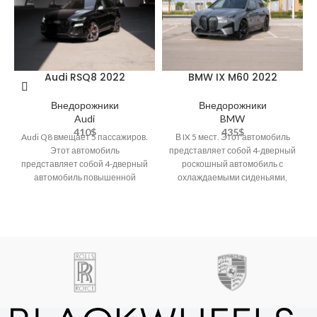
Audi RSQ8 2022
BMW IX M60 2022
Внедорожники
Внедорожники
Audi
BMW
410
$
435
$
Audi Q8 вмещает 5 пассажиров.
В IX 5 мест. Этот автомобиль
Этот автомобиль
представляет собой 4-дверный
представляет собой 4-дверный
роскошный автомобиль с
автомобиль повышенной
охлаждаемыми сиденьями,
комфортности с такими
Bluetooth, кожаными
характеристиками, как люк/люк
сиденьями, 3D-парковочной
в крыше,
камерой, Apple