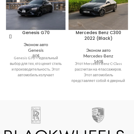
Genesis G70
Mercedes Benz C300
2022 (Black)
Эконом авто
Genesis
Эконом авто
80
$
Mercedes-Benz
Genesis G70 — идеальный
140
$
выбор для тех, кто ценит стиль
Этот Mercedes Benz C-Class
и производительность. Этот
рассчитан на 4 пассажиров.
автомобиль излучает
Этот автомобиль
утонченную элегантность и
представляет собой 4-дверный
динамичные характеристики,
автомобиль эконом-класса с
такими функциями, как
подогрев