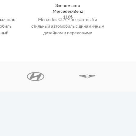
Эконом авто
Mercedes-Benz
110
$
Mercedes CLA – элегантный и
ассчитан
стильный автомобиль с динамичным
мобиль
дизайном и передовыми
рный
технологиями, идеально подходящий
 такими
для тех, кто ценит комфорт
в