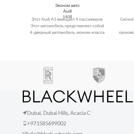
Эконом авто
Audi
140
$
Этот Audi A3 вмещает 4 пассажиров.
Genesi
Этот автомобиль представляет собой
4-дверный автомобиль эконом-класса
произво
с люком/люком на крыше, кожаными
излуча
сиденьями, подогревом
ди
Dubai, Dubai Hills, Acacia C
+971585699002
info@black-wheels.com