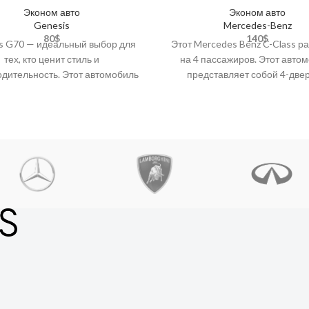
Эконом авто
Эконом авто
Genesis
Mercedes-Benz
80
$
140
$
s G70 — идеальный выбор для
Этот Mercedes Benz C-Class р
тех, кто ценит стиль и
на 4 пассажиров. Этот авто
дительность. Этот автомобиль
представляет собой 4-две
ет утонченную элегантность и
автомобиль эконом-класса с
намичные характеристики,
функциями, как подогре