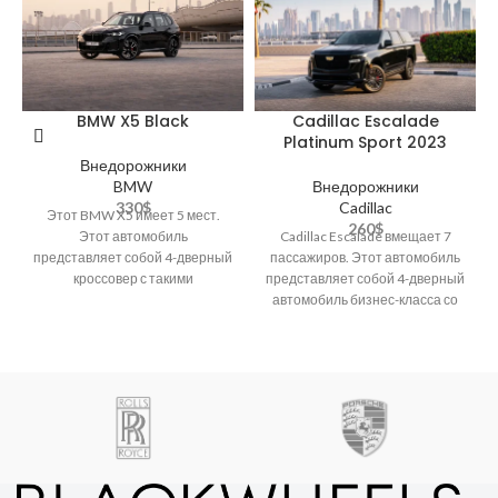
Cadillac Escalade
BMW X5 Black
Platinum Sport 2023
Внедорожники
Внедорожники
BMW
Cadillac
330
$
Этот BMW X5 имеет 5 мест.
260
$
Cadillac Escalade вмещает 7
Этот автомобиль
пассажиров. Этот автомобиль
представляет собой 4-дверный
представляет собой 4-дверный
кроссовер с такими
автомобиль бизнес-класса со
характеристиками, как
следующими функциями:
встроенная навигационная
круиз-контроль, климат-
система, климат-контроль,
контроль, Bluetooth,
панорамный люк