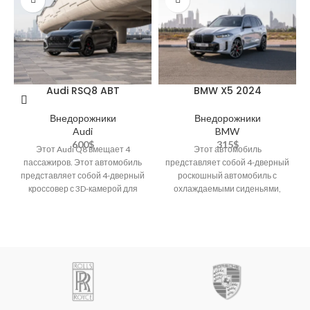
Audi RSQ8 ABT
BMW X5 2024
Внедорожники
Внедорожники
Audi
BMW
600
$
315
$
Этот Audi Q8 вмещает 4
Этот автомобиль
пассажиров. Этот автомобиль
представляет собой 4-дверный
представляет собой 4-дверный
роскошный автомобиль с
кроссовер с 3D-камерой для
охлаждаемыми сиденьями,
парковки, Bluetooth, задней
Bluetooth, кожаными
камерой, Apple
сиденьями, 3D-парковочной
камерой, Apple CarPlay/Android
Auto, люком/люком на