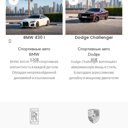
BMW 430 I
Dodge Challenger
Спортивные авто
Спортивные авто
BMW
Dodge
120
$
80
$
BMW 430 XI — это спортивная
Dodge Challenger воплощает
элегантность в каждой детали.
американскую мощь и стиль.
Обладая непревзойденной
Благодаря агрессивному
динамикой и изысканным
дизайну и мощному двигателю
стилем, этот автомобиль
этот автомобиль обеспечивает
подчеркнет вашу
непревзойденные ощущения
скорости на