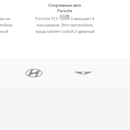
Спортивные авто
Porsche
550
$
тан на
Porsche 911 Turbo S вмещает 4
Porsch
омобиль
пассажиров. Этот автомобиль
вершин
рный
представляет собой 2-дверный
классе
зон, 3D-
суперкар с климат-контролем, задней
модель
ooth,
камерой, кожаными сиденьями,
аудиосистемой