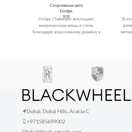
Спортивные авто
Dodge
80
$
Dodge Challenger воплощает
В эт
американскую мощь и стиль.
разм
Благодаря агрессивному дизайну и
автом
мощному двигателю этот автомобиль
дверн
обеспечивает непревзойденные
под
ощущения скорости на
Dubai, Dubai Hills, Acacia C
+971585699002
info@black-wheels.com