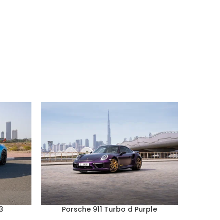
3
Porsche 911 Turbo d Purple
Po