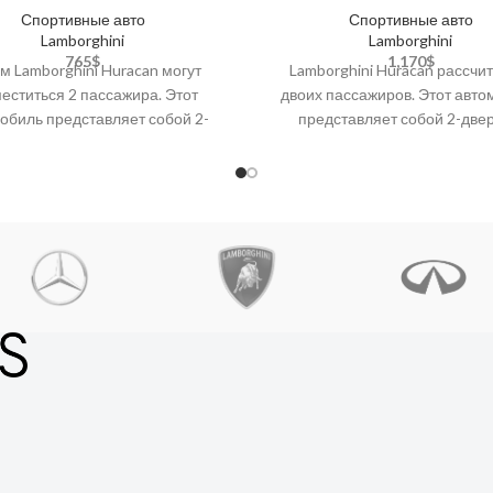
Спортивные авто
Спортивные авто
Lamborghini
Lamborghini
765
$
1,170
$
ом Lamborghini Huracan могут
Lamborghini Huracan рассчи
еститься 2 пассажира. Этот
двоих пассажиров. Этот авт
обиль представляет собой 2-
представляет собой 2-две
ый спортивный автомобиль с
суперкар с контролем слепых 
огревом сидений, кожаными
камерой для парковки, Bluet
сиденьями,